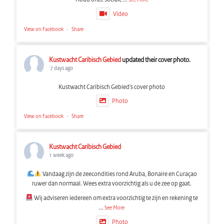
See More
Video
View on Facebook
·
Share
Kustwacht Caribisch Gebied
updated their cover photo.
7 days ago
Kustwacht Caribisch Gebied's cover photo
Photo
View on Facebook
·
Share
Kustwacht Caribisch Gebied
1 week ago
Vandaag zijn de zeecondities rond Aruba, Bonaire en Curaçao
ruwer dan normaal. Wees extra voorzichtig als u de zee op gaat.
Wij adviseren iedereen om extra voorzichtig te zijn en rekening te
...
See More
Photo