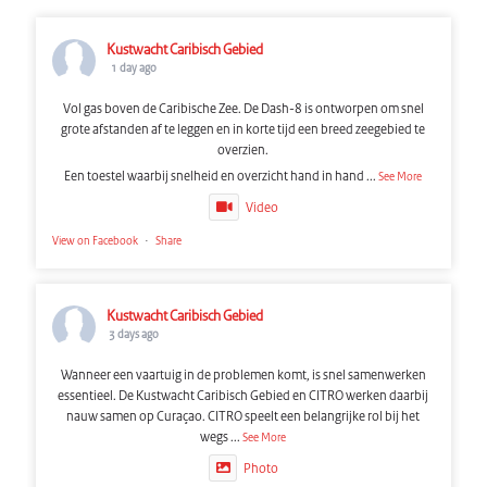
Kustwacht Caribisch Gebied
1 day ago
Vol gas boven de Caribische Zee. De Dash-8 is ontworpen om snel
grote afstanden af te leggen en in korte tijd een breed zeegebied te
overzien.
Een toestel waarbij snelheid en overzicht hand in hand
...
See More
Video
View on Facebook
·
Share
Kustwacht Caribisch Gebied
3 days ago
Wanneer een vaartuig in de problemen komt, is snel samenwerken
essentieel. De Kustwacht Caribisch Gebied en CITRO werken daarbij
nauw samen op Curaçao. CITRO speelt een belangrijke rol bij het
wegs
...
See More
Photo