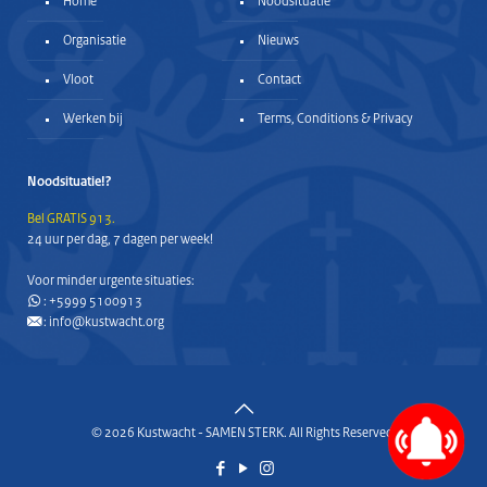
Home
Noodsituatie
Organisatie
Nieuws
Vloot
Contact
Werken bij
Terms, Conditions & Privacy
Noodsituatie!?
Bel GRATIS 913.
24 uur per dag, 7 dagen per week!
Voor minder urgente situaties:
:
+5999 5100913
:
info@kustwacht.org
© 2026 Kustwacht - SAMEN STERK. All Rights Reserved.