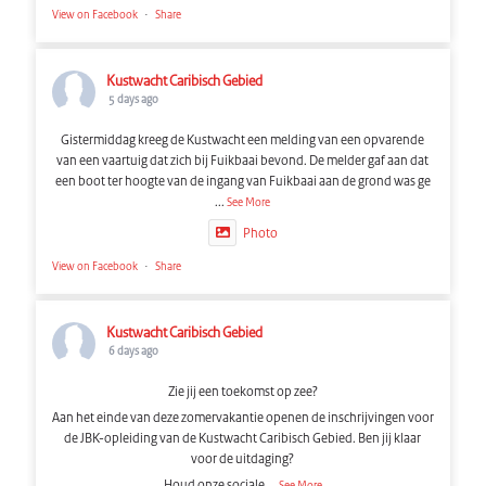
View on Facebook
·
Share
Kustwacht Caribisch Gebied
5 days ago
Gistermiddag kreeg de Kustwacht een melding van een opvarende
van een vaartuig dat zich bij Fuikbaai bevond. De melder gaf aan dat
een boot ter hoogte van de ingang van Fuikbaai aan de grond was ge
...
See More
Photo
View on Facebook
·
Share
Kustwacht Caribisch Gebied
6 days ago
Zie jij een toekomst op zee?
Aan het einde van deze zomervakantie openen de inschrijvingen voor
de JBK-opleiding van de Kustwacht Caribisch Gebied. Ben jij klaar
voor de uitdaging?
Houd onze sociale
...