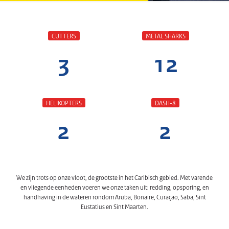
CUTTERS
METAL SHARKS
3
12
HELIKOPTERS
DASH-8
2
2
We zijn trots op onze vloot, de grootste in het Caribisch gebied. Met varende
en vliegende eenheden voeren we onze taken uit: redding, opsporing, en
handhaving in de wateren rondom Aruba, Bonaire, Curaçao, Saba, Sint
Eustatius en Sint Maarten.