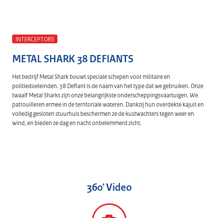
INTERCEPTORS
METAL SHARK 38 DEFIANTS
Het bedrijf Metal Shark bouwt speciale schepen voor militaire en
politiedoeleinden. 38 Defiant is de naam van het type dat we gebruiken. Onze
twaalf Metal Sharks zijn onze belangrijkste onderscheppingsvaartuigen. We
patrouilleren ermee in de territoriale wateren. Dankzij hun overdekte kajuit en
volledig gesloten stuurhuis beschermen ze de kustwachters tegen weer en
wind, en bieden ze dag en nacht onbelemmerd zicht.
360' Video