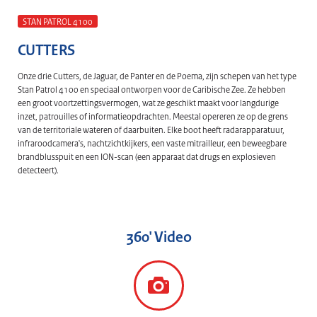
STAN PATROL 4100
CUTTERS
Onze drie Cutters, de Jaguar, de Panter en de Poema, zijn schepen van het type
Stan Patrol 4100 en speciaal ontworpen voor de Caribische Zee. Ze hebben
een groot voortzettingsvermogen, wat ze geschikt maakt voor langdurige
inzet, patrouilles of informatieopdrachten. Meestal opereren ze op de grens
van de territoriale wateren of daarbuiten. Elke boot heeft radarapparatuur,
infraroodcamera's, nachtzichtkijkers, een vaste mitrailleur, een beweegbare
brandblusspuit en een ION-scan (een apparaat dat drugs en explosieven
detecteert).
360' Video