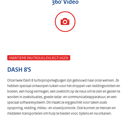
360' Video
MARITIEME PAUTROUILLEVLIEGTUIGEN
DASH 8'S
Onze twee Dash 8 turbopropvliegtuigen zijn gebouwd naar onze wensen. Ze
hebben speciaal ontworpen luiken voor het droppen van reddingsvlotten en
boeien, een hoog vermogen, een zoeklicht op de neus om te zien en gezien te
worden in zoeksituaties, goede radar- en communicatieapparatuur, en een
speciaal softwaresysteem. Dit maakt ze erg geschikt voor taken zoals
opsporing, redding, milieu- en visserijcontrole. Ook kunnen ze mensen en
middelen transporteren om hulp te bieden voor, tijdens en na orkanen.