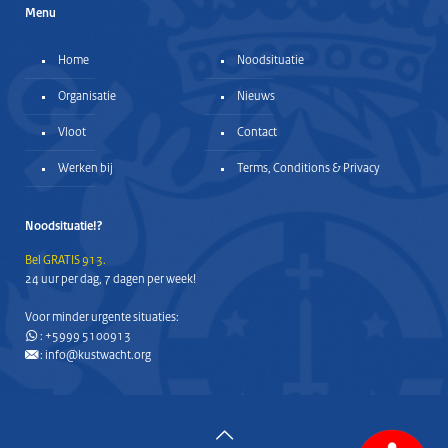
Menu
Home
Noodsituatie
Organisatie
Nieuws
Vloot
Contact
Werken bij
Terms, Conditions & Privacy
Noodsituatie!?
Bel GRATIS 913.
24 uur per dag, 7 dagen per week!
Voor minder urgente situaties:
:
+5999 5100913
:
info@kustwacht.org