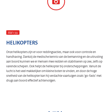
AW139
HELIKOPTERS
Onze helikopters zijn er voor reddingsacties, maar ook voor controle en
handhaving. Dankzij de medische kennis van de bemanning en de uitrusting
aan boord kunnen we er mensen mee redden en stabiliseren op zee, zelfs op
varende schepen. Ook helpt de helikopter bij onderscheppingen. Vanuit de
lucht is het veel makkelijker om kleine boten te vinden, en door de hoge
snelheid van de helikopter kan hij verdachte vaartuigen zoals ‘go-fasts’ met
drugs aan boord effectief achtervolgen.