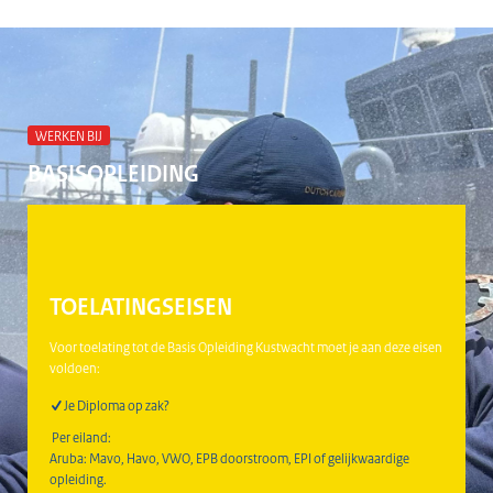
WERKEN BIJ
BASISOPLEIDING
TOELATINGSEISEN
Voor toelating tot de Basis Opleiding Kustwacht moet je aan deze eisen
voldoen:
Je Diploma op zak?
Per eiland:
Aruba: Mavo, Havo, VWO, EPB doorstroom, EPI of gelijkwaardige
opleiding.