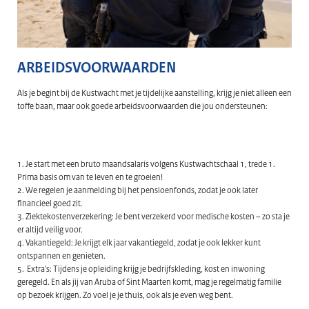
ARBEIDSVOORWAARDEN
Als je begint bij de Kustwacht met je tijdelijke aanstelling, krijg je niet alleen een
toffe baan, maar ook goede arbeidsvoorwaarden die jou ondersteunen:
1. Je start met een bruto maandsalaris volgens Kustwachtschaal 1, trede 1.
Prima basis om van te leven en te groeien!
2. We regelen je aanmelding bij het pensioenfonds, zodat je ook later
financieel goed zit.
3. Ziektekostenverzekering: Je bent verzekerd voor medische kosten – zo sta je
er altijd veilig voor.
4. Vakantiegeld: Je krijgt elk jaar vakantiegeld, zodat je ook lekker kunt
ontspannen en genieten.
5. Extra's: Tijdens je opleiding krijg je bedrijfskleding, kost en inwoning
geregeld. En als jij van Aruba of Sint Maarten komt, mag je regelmatig familie
op bezoek krijgen. Zo voel je je thuis, ook als je even weg bent.