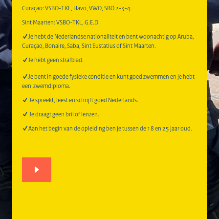
Curaçao: VSBO-TKL, Havo, VWO, SBO 2-3-4.
Sint Maarten: VSBO-TKL, G.E.D.
Je hebt de Nederlandse nationaliteit en bent woonachtig op Aruba,
Curaçao, Bonaire, Saba, Sint Eustatius of Sint Maarten.
Je hebt geen strafblad.
Je bent in goede fysieke conditie en kunt goed zwemmen en je hebt
een zwemdiploma.
Je spreekt, leest en schrijft goed Nederlands.
Je draagt geen bril of lenzen.
Aan het begin van de opleiding ben je tussen de 18 en 25 jaar oud.