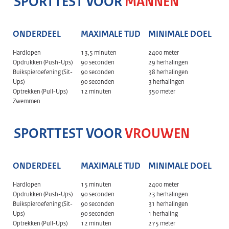
SPORTTEST VOOR
MANNEN
ONDERDEEL
MAXIMALE TIJD
MINIMALE DOEL
Hardlopen
13,5 minuten
2400 meter
Opdrukken (Push-Ups)
90 seconden
29 herhalingen
Buikspieroefening (Sit-
90 seconden
38 herhalingen
Ups)
90 seconden
3 herhalingen
Optrekken (Pull-Ups)
12 minuten
350 meter
Zwemmen
SPORTTEST VOOR
VROUWEN
ONDERDEEL
MAXIMALE TIJD
MINIMALE DOEL
Hardlopen
15 minuten
2400 meter
Opdrukken (Push-Ups)
90 seconden
23 herhalingen
Buikspieroefening (Sit-
90 seconden
31 herhalingen
Ups)
90 seconden
1 herhaling
Optrekken (Pull-Ups)
12 minuten
275 meter