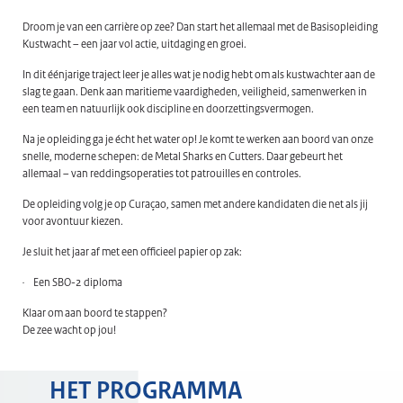
Droom je van een carrière op zee? Dan start het allemaal met de Basisopleiding
Kustwacht – een jaar vol actie, uitdaging en groei.
In dit éénjarige traject leer je alles wat je nodig hebt om als kustwachter aan de
slag te gaan. Denk aan maritieme vaardigheden, veiligheid, samenwerken in
een team en natuurlijk ook discipline en doorzettingsvermogen.
Na je opleiding ga je écht het water op! Je komt te werken aan boord van onze
snelle, moderne schepen: de Metal Sharks en Cutters. Daar gebeurt het
allemaal – van reddingsoperaties tot patrouilles en controles.
De opleiding volg je op Curaçao, samen met andere kandidaten die net als jij
voor avontuur kiezen.
Je sluit het jaar af met een officieel papier op zak:
· Een SBO-2 diploma
Klaar om aan boord te stappen?
De zee wacht op jou!
HET PROGRAMMA