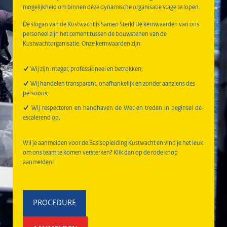
mogelijkheid om binnen deze dynamische organisatie stage te lopen.
De slogan van de Kustwacht is Samen Sterk! De kernwaarden van ons
personeel zijn het cement tussen de bouwstenen van de
Kustwachtorganisatie. Onze kernwaarden zijn:
Wij zijn integer, professioneel en betrokken;
Wij handelen transparant, onafhankelijk en zonder aanziens des
persoons;
Wij respecteren en handhaven de Wet en treden in beginsel de-
escalerend op.
Wil je aanmelden voor de Basisopleiding Kustwacht en vind je het leuk
om ons team te komen versterken? Klik dan op de rode knop
aanmelden!
PROCEDURE