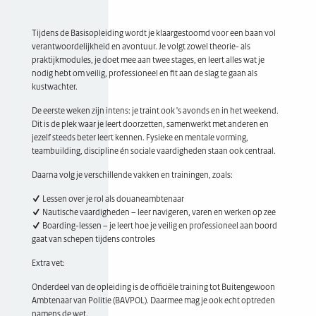
Tijdens de Basisopleiding wordt je klaargestoomd voor een baan vol
verantwoordelijkheid en avontuur. Je volgt zowel theorie- als
praktijkmodules, je doet mee aan twee stages, en leert alles wat je
nodig hebt om veilig, professioneel en fit aan de slag te gaan als
kustwachter.
De eerste weken zijn intens: je traint ook 's avonds en in het weekend.
Dit is de plek waar je leert doorzetten, samenwerkt met anderen en
jezelf steeds beter leert kennen. Fysieke en mentale vorming,
teambuilding, discipline én sociale vaardigheden staan ook centraal.
Daarna volg je verschillende vakken en trainingen, zoals:
Lessen over je rol als douaneambtenaar
Nautische vaardigheden – leer navigeren, varen en werken op zee
Boarding-lessen – je leert hoe je veilig en professioneel aan boord
gaat van schepen tijdens controles
Extra vet:
Onderdeel van de opleiding is de officiële training tot Buitengewoon
Ambtenaar van Politie (BAVPOL). Daarmee mag je ook echt optreden
namens de wet.