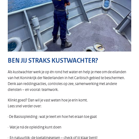
BEN JIJ STRAKS KUSTWACHTER?
Als kustwachter werk je op én rond het water en help je mee om de eilanden
van het Koninkrijk der Nederlanden in het Caribisch gebied te beschermen.
Denk aan reddingsacties, controles op zee, samenwerking met andere
diensten – en vooral: teamwork.
Klinkt goed? Dan wil je vast weten hoe je erin komt.
Lees snel verder over:
· De Basisopleiding : wat je leert en hoe het eraan toe gaat
· Wat je ná de opleiding kunt doen
· En natuurlijk: de toelatingseisen – check of jij klaar bent!