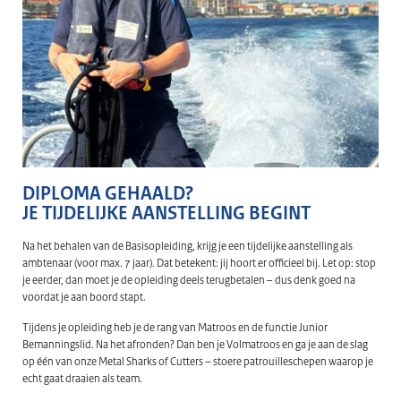
DIPLOMA GEHAALD?
JE TIJDELIJKE AANSTELLING BEGINT
Na het behalen van de Basisopleiding, krijg je een tijdelijke aanstelling als
ambtenaar (voor max. 7 jaar). Dat betekent: jij hoort er officieel bij. Let op: stop
je eerder, dan moet je de opleiding deels terugbetalen – dus denk goed na
voordat je aan boord stapt.
Tijdens je opleiding heb je de rang van Matroos en de functie Junior
Bemanningslid. Na het afronden? Dan ben je Volmatroos en ga je aan de slag
op één van onze Metal Sharks of Cutters – stoere patrouilleschepen waarop je
echt gaat draaien als team.