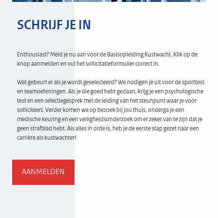
SCHRIJF JE IN
Enthousiast? Meld je nu aan voor de Basisopleiding Kustwacht. Klik op de
knop aanmelden en vul het sollicitatieformulier correct in.
Wat gebeurt er als je wordt geselecteerd? We nodigen je uit voor de sporttest
en teamoefeningen. Als je die goed hebt gedaan, krijg je een psychologische
test en een selectiegesprek met de leiding van het steunpunt waar je voor
solliciteert. Verder komen we op bezoek bij jou thuis, onderga je een
medische keuring en een veiligheidsonderzoek om er zeker van te zijn dat je
geen strafblad hebt. Als alles in orde is, heb je de eerste stap gezet naar een
carrière als kustwachter!
AANMELDEN