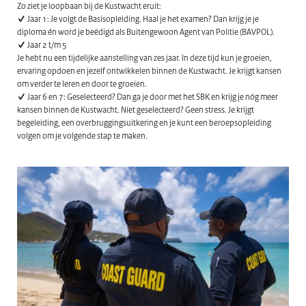
Zo ziet je loopbaan bij de Kustwacht eruit:
Jaar 1: Je volgt de Basisopleiding. Haal je het examen? Dan krijg je je
diploma én word je beëdigd als Buitengewoon Agent van Politie (BAVPOL).
Jaar 2 t/m 5
Je hebt nu een tijdelijke aanstelling van zes jaar. In deze tijd kun je groeien,
ervaring opdoen en jezelf ontwikkelen binnen de Kustwacht. Je krijgt kansen
om verder te leren en door te groeien.
Jaar 6 en 7: Geselecteerd? Dan ga je door met het SBK en krijg je nóg meer
kansen binnen de Kustwacht. Niet geselecteerd? Geen stress. Je krijgt
begeleiding, een overbruggingsuitkering en je kunt een beroepsopleiding
volgen om je volgende stap te maken.